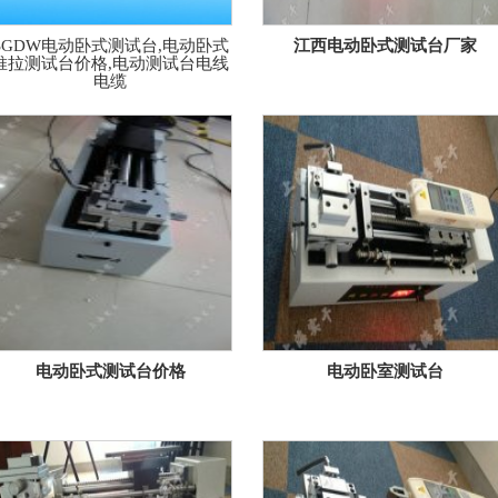
SGDW电动卧式测试台,电动卧式
江西电动卧式测试台厂家
推拉测试台价格,电动测试台电线
电缆
电动卧式测试台价格
电动卧室测试台