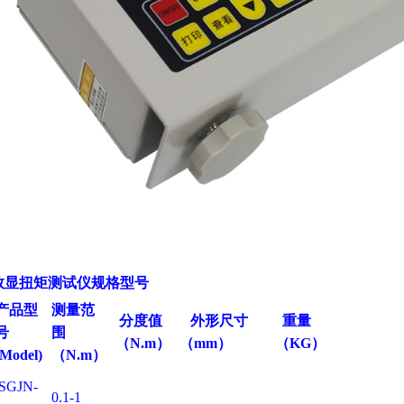
数显扭矩测试仪规格型号
产品型
测量范
分度值
外形尺寸
重量
号
围
（N.m
）
（mm
）
（KG
）
Model)
（N.m
）
SGJN-
0.1-1