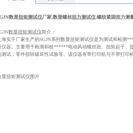
SGJN数显
扭矩测试仪
厂家,数显螺丝
扭力测试仪
,螺纹紧固扭力测
GJN
数显扭矩测试仪
简介：
上海实干厂家生产的SGJN系列数显扭矩测试仪是为测试和检测*
量仪器。主要用于检测和校******电动风动螺丝批、扭矩起子、
的测试，零件扭转破坏性试验等。该仪器有带打印机与不带打印
数显扭矩测试仪图片