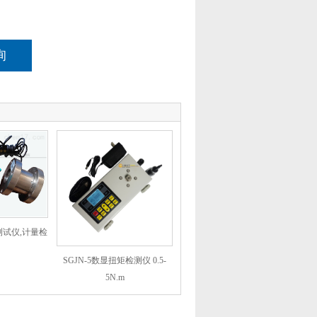
询
测试仪,计量检
SGJN-5数显扭矩检测仪 0.5-
5N.m