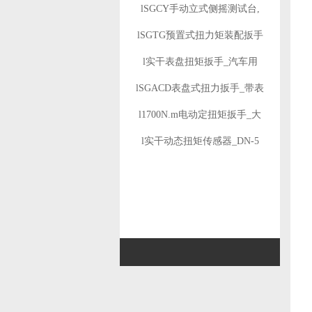
lSGCY手动立式侧摇测试台,
lSGTG预置式扭力矩装配扳手
l实干表盘扭矩扳手_汽车用
lSGACD表盘式扭力扳手_带表
l1700N.m电动定扭矩扳手_大
l实干动态扭矩传感器_DN-5