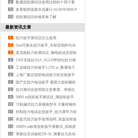
跟踪、预置）切换
数显扭矩测试仪使用过程的十四个要
则
多普勒明渠废水流量计,SGDOF6000-P
多普勒明渠废水流量计价格多少
扭矩测试仪价格简单了解
最新资讯文章
扭力扳手测试仪怎么使用
5nm可换头扭力扳手_非标定制的勾头
扭矩扳手_定值数显扭力扳手规格
直流电机力矩测试仪_微电机动态扭矩
测量仪_20Nm数显电机扭力仪价格
150T无线拉力计_SGLD带卸扣拉力测
力仪_无线电子拉力仪型号
工业级扭力矩扳手5-25N.m_数显电子
力矩扳手_数字棘轮扳手规格型号
上海厂家定扭矩电动扭力矩安装扳手
_200nm定值式扭矩电动扳手操作方法
国产定扭力电动扳手 紧固大扭矩螺栓
电动扭矩扳手 扭力定扭扳手
拉力测试仪使用前注意事项，弹簧拉
力试验机特点概述
500N.m扭矩扳手测试仪_测扭矩扳手
检测仪_手动力矩板子检验机价格
5T机械式拉力表规格型号 大量程钢丝
绳拉力表2-5T价格
控制扭力电动定扭扳手_扭力调节力矩
电动扳手60n.m厂家
表盘式扭力扳手使用说明_表盘扭矩扳
手厂家供应10-4000N.m
2000N.m标准扭矩扳手测量仪_高精度
数字扳手扭矩检测仪器厂家现货
弹簧拉压试验机TH-50_测量拉力自动