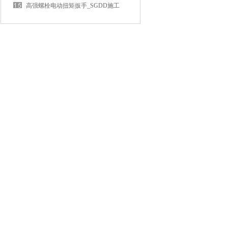
弹簧测试仪50N厂家
高强螺栓电动扭矩扳手_SGDD施工
***电动定扭矩扳手厂家