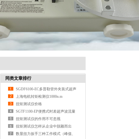
同类文章排行
SGDF6100-EC多普勒管外夹装式超声
波流量计,外夹式自来水超声波流
上海电机转矩检测仪1000n.m
扭矩测试仪价格
SGTF1100-EP便携式时差超声波流量
计,时差超声波石油流量计
扭矩测试仪的作用不可忽视
扭矩测试仪怎样从企业中脱颖而出
数显扭力扳手三种工作模式（峰值、